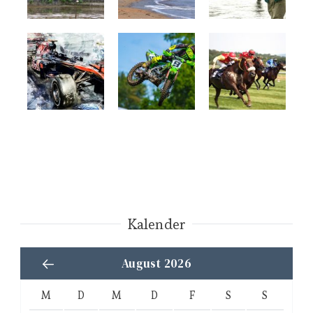
Kalender
August 2026
M
D
M
D
F
S
S