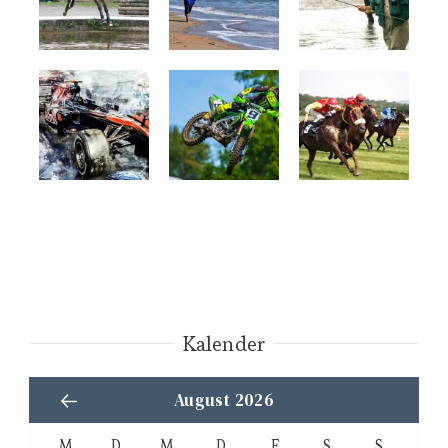
Kalender
August 2026
M
D
M
D
F
S
S